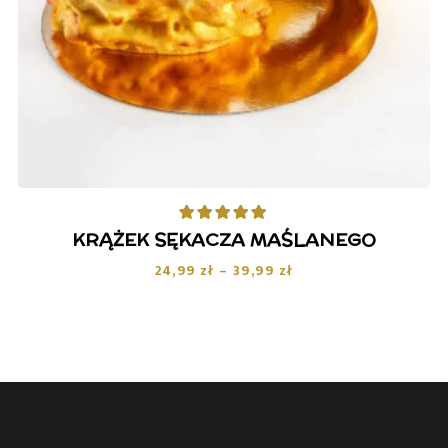
Oceniono
5.00
na 5
KRĄŻEK SĘKACZA MAŚLANEGO
24,99
zł
–
39,99
zł