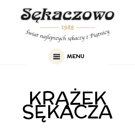
KRĄŻEK
SĘKACZA